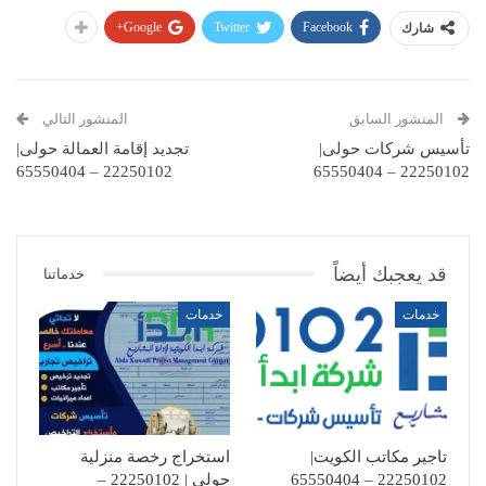
Google+
Twitter
Facebook
شارك
المنشور السابق
المنشور التالي
تأسيس شركات حولى|
تجديد إقامة العمالة حولى|
22250102 – 65550404
22250102 – 65550404
قد يعجبك أيضاً
خدماتنا
خدمات
خدمات
تاجير مكاتب الكويت|
استخراج رخصة منزلية
22250102 – 65550404
حولى | 22250102 –